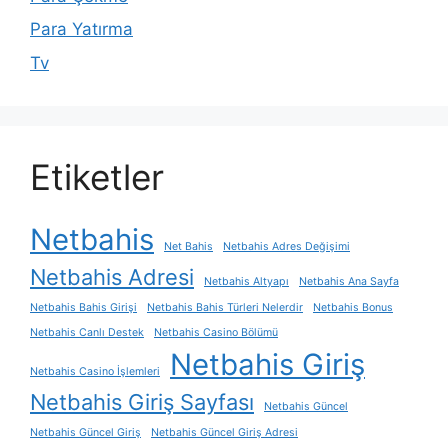
Para Yatırma
Tv
Etiketler
Netbahis
Net Bahis
Netbahis Adres Değişimi
Netbahis Adresi
Netbahis Altyapı
Netbahis Ana Sayfa
Netbahis Bahis Girişi
Netbahis Bahis Türleri Nelerdir
Netbahis Bonus
Netbahis Canlı Destek
Netbahis Casino Bölümü
Netbahis Giriş
Netbahis Casino İşlemleri
Netbahis Giriş Sayfası
Netbahis Güncel
Netbahis Güncel Giriş
Netbahis Güncel Giriş Adresi