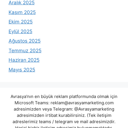
Aralık 2025
Kasım 2025
Ekim 2025
Eylül 2025
Ağustos 2025
Temmuz 2025
Haziran 2025
Mayıs 2025
Avrasya'nın en büyük reklam platformunda olmak için
Microsoft Teams:
reklam@avrasyamarketing.com
adresimizden veya Telegram: @Avrasyamarketing
adresimizden irtibat kurabilirsiniz. (Tek iletişim
adreslerimiz teams / telegram ve mail adresimizdir.
Harici hiçbir iletişim adresimiz bulunmamaktadır.