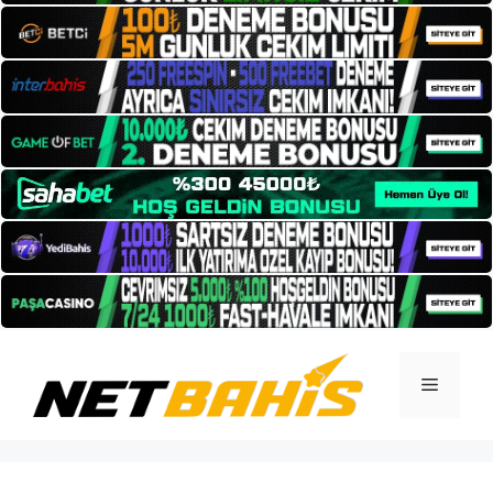
İçeriğe
atla
Menü