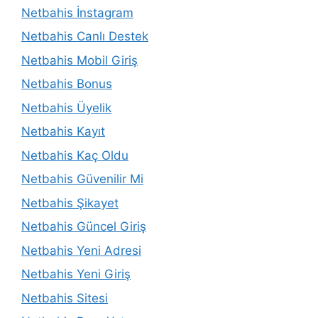
Netbahis İnstagram
Netbahis Canlı Destek
Netbahis Mobil Giriş
Netbahis Bonus
Netbahis Üyelik
Netbahis Kayıt
Netbahis Kaç Oldu
Netbahis Güvenilir Mi
Netbahis Şikayet
Netbahis Güncel Giriş
Netbahis Yeni Adresi
Netbahis Yeni Giriş
Netbahis Sitesi