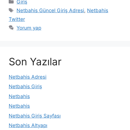
Kategoriler
Giriş
Etiketler
Netbahis Güncel Giriş Adresi
,
Netbahis
Twitter
Yorum yap
Son Yazılar
Netbahis Adresi
Netbahis Giriş
Netbahis
Netbahis
Netbahis Giriş Sayfası
Netbahis Altyapı