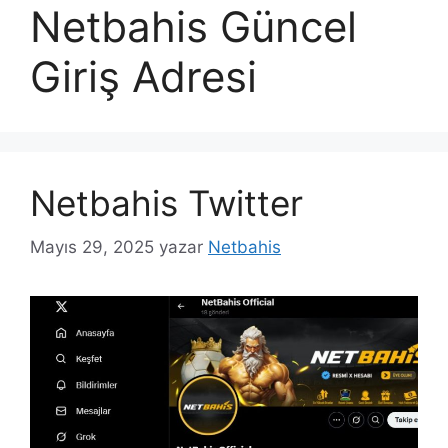
Netbahis Güncel
Giriş Adresi
Netbahis Twitter
Mayıs 29, 2025
yazar
Netbahis