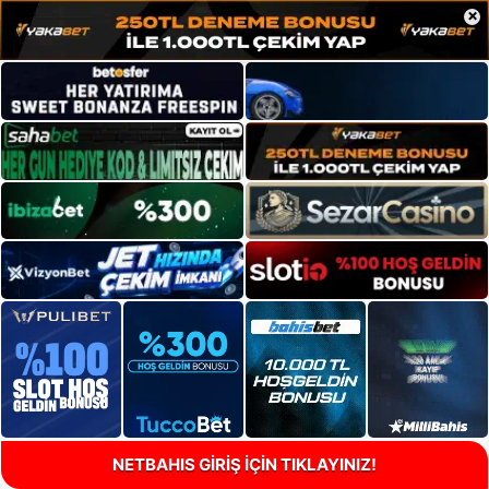
×
NETBAHIS GİRİŞ İÇİN TIKLAYINIZ!