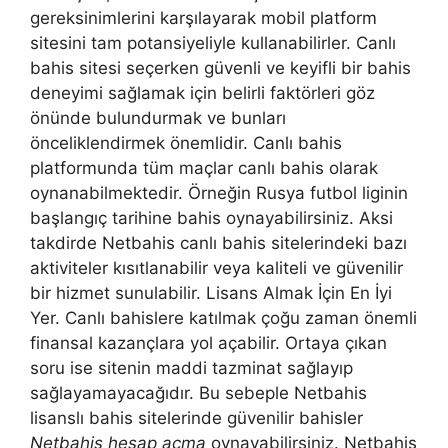
gereksinimlerini karşılayarak mobil platform
sitesini tam potansiyeliyle kullanabilirler. Canlı
bahis sitesi seçerken güvenli ve keyifli bir bahis
deneyimi sağlamak için belirli faktörleri göz
önünde bulundurmak ve bunları
önceliklendirmek önemlidir. Canlı bahis
platformunda tüm maçlar canlı bahis olarak
oynanabilmektedir. Örneğin Rusya futbol liginin
başlangıç tarihine bahis oynayabilirsiniz. Aksi
takdirde Netbahis canlı bahis sitelerindeki bazı
aktiviteler kısıtlanabilir veya kaliteli ve güvenilir
bir hizmet sunulabilir. Lisans Almak İçin En İyi
Yer. Canlı bahislere katılmak çoğu zaman önemli
finansal kazançlara yol açabilir. Ortaya çıkan
soru ise sitenin maddi tazminat sağlayıp
sağlayamayacağıdır. Bu sebeple Netbahis
lisanslı bahis sitelerinde güvenilir bahisler
Netbahis hesap açma
oynayabilirsiniz. Netbahis