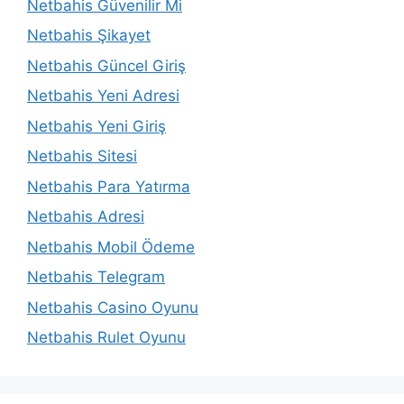
Netbahis Güvenilir Mi
Netbahis Şikayet
Netbahis Güncel Giriş
Netbahis Yeni Adresi
Netbahis Yeni Giriş
Netbahis Sitesi
Netbahis Para Yatırma
Netbahis Adresi
Netbahis Mobil Ödeme
Netbahis Telegram
Netbahis Casino Oyunu
Netbahis Rulet Oyunu