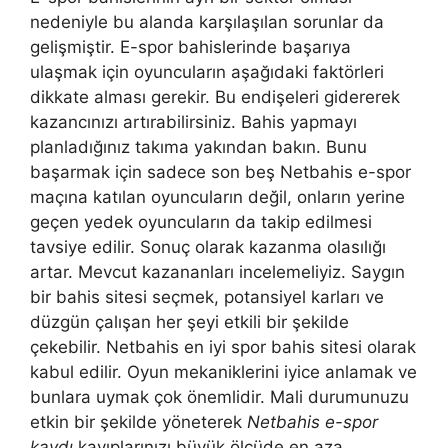
nedeniyle bu alanda karşılaşılan sorunlar da
gelişmiştir. E-spor bahislerinde başarıya
ulaşmak için oyuncuların aşağıdaki faktörleri
dikkate alması gerekir. Bu endişeleri gidererek
kazancınızı artırabilirsiniz. Bahis yapmayı
planladığınız takıma yakından bakın. Bunu
başarmak için sadece son beş Netbahis e-spor
maçına katılan oyuncuların değil, onların yerine
geçen yedek oyuncuların da takip edilmesi
tavsiye edilir. Sonuç olarak kazanma olasılığı
artar. Mevcut kazananları incelemeliyiz. Saygın
bir bahis sitesi seçmek, potansiyel karları ve
düzgün çalışan her şeyi etkili bir şekilde
çekebilir. Netbahis en iyi spor bahis sitesi olarak
kabul edilir. Oyun mekaniklerini iyice anlamak ve
bunlara uymak çok önemlidir. Mali durumunuzu
etkin bir şekilde yöneterek
Netbahis e-spor
kaydı
kayıplarınızı büyük ölçüde en aza