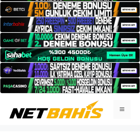
İçeriğe
atla
Menü