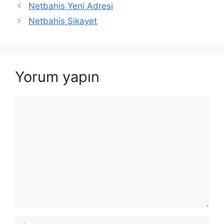
Netbahis Yeni Adresi
Netbahis Şikayet
Yorum yapın
Yorum
İsim