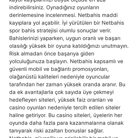
indirebilirsiniz. Oynadığınız oyunların
derinlemesine incelenmesi. Netbahis maddi
kayıplara yol açabilir. İyi yürütülen bir Netbahis
spor bahis stratejisi olumlu sonuçlar verir.
Bahislerinizi yaparken, uygun oranlı ve başarı
olasılığı yüksek bir oyuna katıldığınızı unutmayın.
Risk almadan önce başarıya giden
yolculuğunuza başlayın. Netbahis kapsamlı ve
güvenli mobil ve bağlantı promosyonları,
olağanüstü kaliteleri nedeniyle oyuncular
tarafından her zaman yüksek oranda aranır. Bu
da ek avantajlarla çok sayıda üye çekmeyi
hedefleyen siteleri, yüksek faiz oranları ve
casino oyunları nedeniyle tercih edilen siteler
haline getiriyor. Bu casino siteleri, üyelerin her
oyunda daha fazla para kazanmalarına olanak
tanıyarak riski azaltan bonuslar sağlar.