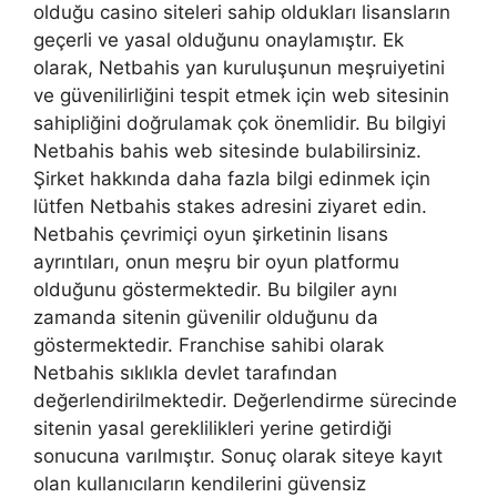
olduğu casino siteleri sahip oldukları lisansların
geçerli ve yasal olduğunu onaylamıştır. Ek
olarak, Netbahis yan kuruluşunun meşruiyetini
ve güvenilirliğini tespit etmek için web sitesinin
sahipliğini doğrulamak çok önemlidir. Bu bilgiyi
Netbahis bahis web sitesinde bulabilirsiniz.
Şirket hakkında daha fazla bilgi edinmek için
lütfen Netbahis stakes adresini ziyaret edin.
Netbahis çevrimiçi oyun şirketinin lisans
ayrıntıları, onun meşru bir oyun platformu
olduğunu göstermektedir. Bu bilgiler aynı
zamanda sitenin güvenilir olduğunu da
göstermektedir. Franchise sahibi olarak
Netbahis sıklıkla devlet tarafından
değerlendirilmektedir. Değerlendirme sürecinde
sitenin yasal gereklilikleri yerine getirdiği
sonucuna varılmıştır. Sonuç olarak siteye kayıt
olan kullanıcıların kendilerini güvensiz