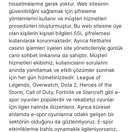
hissetmelerine gerek yoktur. Web sitesinin
güvenilirliğini sağlamak için şifreleme
yöntemlerini kullanır ve müşteri hizmetleri
prosedürleri oluşturmuştur. Bu web sitesine üye
olan kişilerin kişisel bilgileri SSL şifrelemesi
kullanılarak korunmaktadır. Ayrıca
Netbahis
casino işlemleri
üyeleri site yöneticileriyle günlük
canlı sohbet imkanına da sahiptir. Müşteri
hizmetleri ekibimiz, kullanıcıların sorularını
anında yanıtlamak ve etkili çözümler sunmak
için her gün hizmetinizdedir. League of
Legends, Overwatch, Dota 2, Heroes of the
Storm, Call of Duty, Fortnite ve Starcraft gibi e-
spor oyunları popülerdir ve rekabetçi oyunlar
için ligler halinde düzenlenir. Ayrıca küresel
anlamda e-spor oyunlarına odaklı gelişen bir
sektörün olduğunu da gözlemliyoruz. E-spor
etkinliklerine bahis oynamakla ilgileniyorsanız,