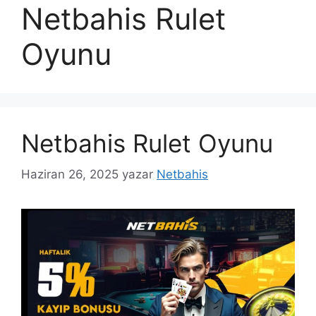
Netbahis Rulet
Oyunu
Netbahis Rulet Oyunu
Haziran 26, 2025
yazar
Netbahis