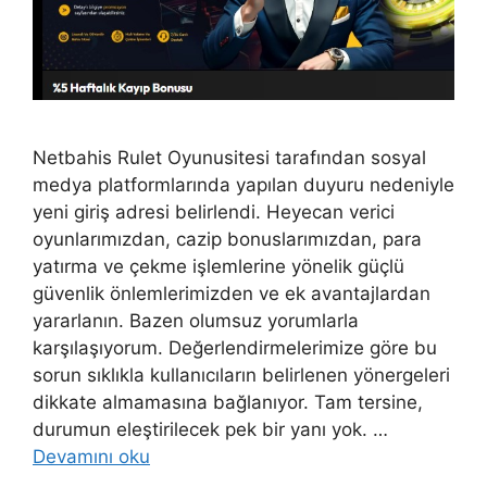
Netbahis Rulet Oyunusitesi tarafından sosyal
medya platformlarında yapılan duyuru nedeniyle
yeni giriş adresi belirlendi. Heyecan verici
oyunlarımızdan, cazip bonuslarımızdan, para
yatırma ve çekme işlemlerine yönelik güçlü
güvenlik önlemlerimizden ve ek avantajlardan
yararlanın. Bazen olumsuz yorumlarla
karşılaşıyorum. Değerlendirmelerimize göre bu
sorun sıklıkla kullanıcıların belirlenen yönergeleri
dikkate almamasına bağlanıyor. Tam tersine,
durumun eleştirilecek pek bir yanı yok. …
Devamını oku