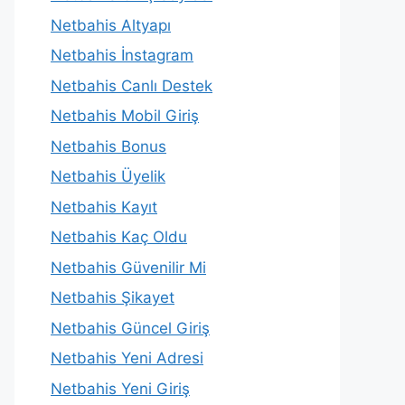
Netbahis Altyapı
Netbahis İnstagram
Netbahis Canlı Destek
Netbahis Mobil Giriş
Netbahis Bonus
Netbahis Üyelik
Netbahis Kayıt
Netbahis Kaç Oldu
Netbahis Güvenilir Mi
Netbahis Şikayet
Netbahis Güncel Giriş
Netbahis Yeni Adresi
Netbahis Yeni Giriş