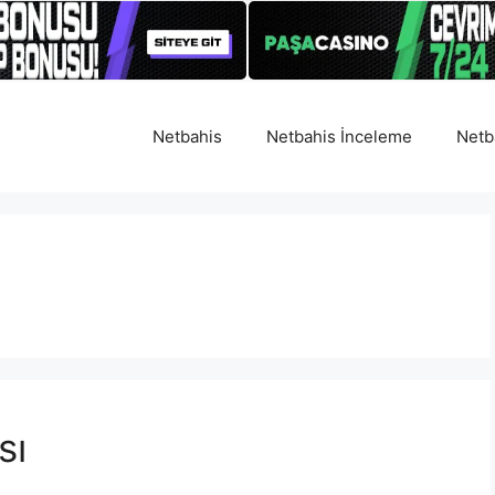
Netbahis
Netbahis İnceleme
Netb
sı