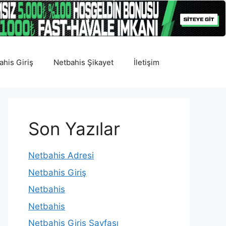
ahis Giriş
Netbahis Şikayet
İletişim
Son Yazılar
Netbahis Adresi
Netbahis Giriş
Netbahis
Netbahis
Netbahis Giriş Sayfası