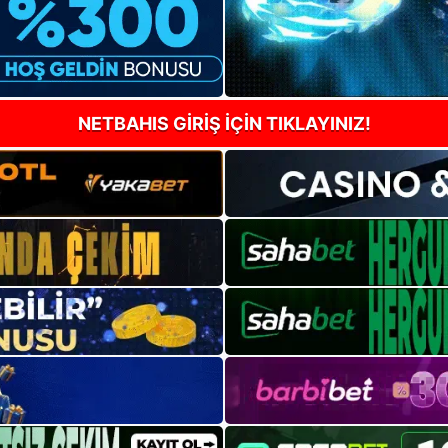
NETBAHIS GİRİŞ İÇİN TIKLAYINIZ!