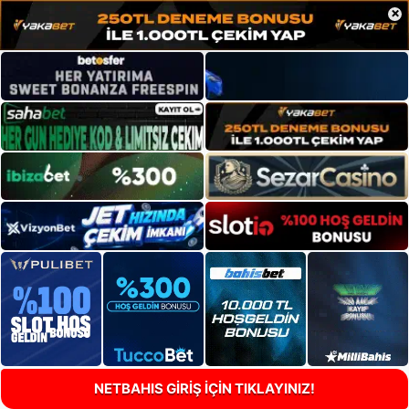
×
NETBAHIS GİRİŞ İÇİN TIKLAYINIZ!