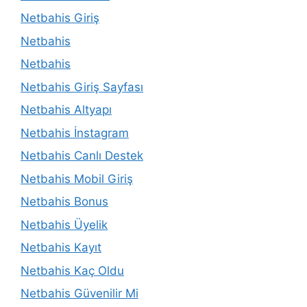
Netbahis Giriş
Netbahis
Netbahis
Netbahis Giriş Sayfası
Netbahis Altyapı
Netbahis İnstagram
Netbahis Canlı Destek
Netbahis Mobil Giriş
Netbahis Bonus
Netbahis Üyelik
Netbahis Kayıt
Netbahis Kaç Oldu
Netbahis Güvenilir Mi