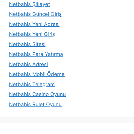
Netbahis Şikayet
Netbahis Güncel Giriş
Netbahis Yeni Adresi
Netbahis Yeni Giriş
Netbahis Sitesi
Netbahis Para Yatırma
Netbahis Adresi
Netbahis Mobil Ödeme
Netbahis Telegram
Netbahis Casino Oyunu
Netbahis Rulet Oyunu