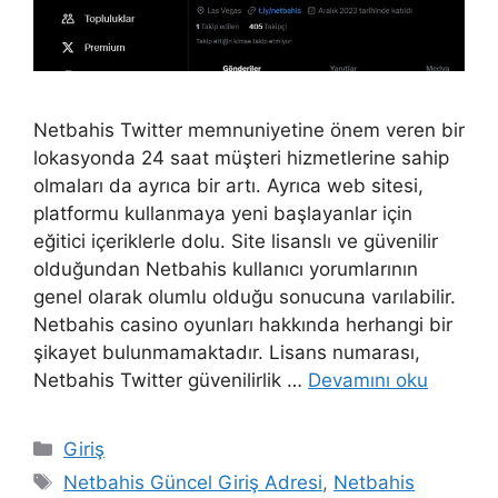
Netbahis Twitter memnuniyetine önem veren bir
lokasyonda 24 saat müşteri hizmetlerine sahip
olmaları da ayrıca bir artı. Ayrıca web sitesi,
platformu kullanmaya yeni başlayanlar için
eğitici içeriklerle dolu. Site lisanslı ve güvenilir
olduğundan Netbahis kullanıcı yorumlarının
genel olarak olumlu olduğu sonucuna varılabilir.
Netbahis casino oyunları hakkında herhangi bir
şikayet bulunmamaktadır. Lisans numarası,
Netbahis Twitter güvenilirlik …
Devamını oku
Kategoriler
Giriş
Etiketler
Netbahis Güncel Giriş Adresi
,
Netbahis