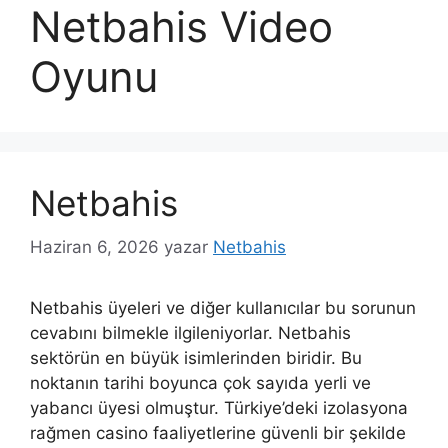
Netbahis Video
Oyunu
Netbahis
Haziran 6, 2026
yazar
Netbahis
Netbahis üyeleri ve diğer kullanıcılar bu sorunun
cevabını bilmekle ilgileniyorlar. Netbahis
sektörün en büyük isimlerinden biridir. Bu
noktanın tarihi boyunca çok sayıda yerli ve
yabancı üyesi olmuştur. Türkiye’deki izolasyona
rağmen casino faaliyetlerine güvenli bir şekilde