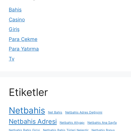
Bahis
Casino
Giriş
Para Çekme
Para Yatırma
Tv
Etiketler
Netbahis
Net Bahis
Netbahis Adres Değişimi
Netbahis Adresi
Netbahis Altyapı
Netbahis Ana Sayfa
Netbahis Bahis Girişi
Netbahis Bahis Türleri Nelerdir
Netbahis Bonus