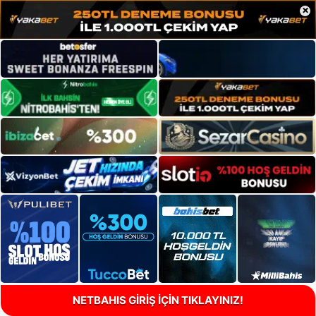
×
NETBAHIS GİRİŞ İÇİN TIKLAYINIZ!