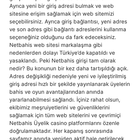
Ayrıca yeni bir giriş adresi bulmak ve web
sitesine erişim sağlamak için web sitemizi
seçebilirsiniz. Ayrıca giriş bağlantısı, yeni adres
ve son adres gibi bağlantı adreslerini kullanma
seçeneğiniz olduğunu da fark edeceksiniz.
Netbahis web sitesi markalaşma gibi
nedenlerden dolayı Türkiye’de kapatıldı ve
yasaklandı. Peki Netbahis girişi tam olarak
nedir? Bu konunun bir kez daha tartışıldığı açık.
Adres değişikliği nedeniyle yeni ve iyileştirilmiş
giriş adresi hızlı bir şekilde yayınlanarak üyelerin
bahis ve oyun avantajlarından anında
yararlanabilmesi sağlandı. İçiniz rahat olsun,
ekibimiz meşruiyetlerini ve güvenliklerini
sağlamak için tüm web sitelerini ve çevrimiçi
Netbahis Üyelik casino platformlarını özenle
doğrulamaktadır. Her kapanış sonrasında
sayfamız anında yeniden aktif hale getirilecek,