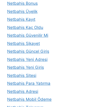
Netbahis Bonus
Netbahis Üyelik
Netbahis Kayıt
Netbahis Kaç Oldu
Netbahis Güvenilir Mi
Netbahis Şikayet
Netbahis Güncel Giriş
Netbahis Yeni Adresi
Netbahis Yeni Giriş
Netbahis Sitesi
Netbahis Para Yatırma
Netbahis Adresi
Netbahis Mobil Ödeme