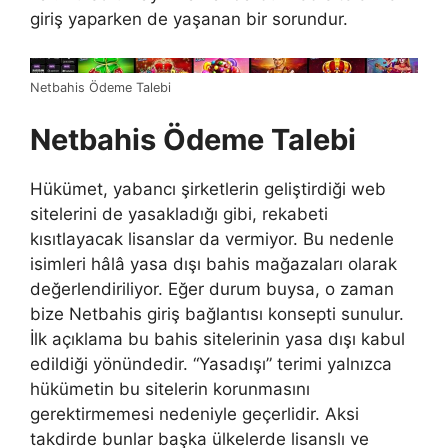
giriş yaparken de yaşanan bir sorundur.
Netbahis Ödeme Talebi
Netbahis Ödeme Talebi
Hükümet, yabancı şirketlerin geliştirdiği web
sitelerini de yasakladığı gibi, rekabeti
kısıtlayacak lisanslar da vermiyor. Bu nedenle
isimleri hâlâ yasa dışı bahis mağazaları olarak
değerlendiriliyor. Eğer durum buysa, o zaman
bize Netbahis giriş bağlantısı konsepti sunulur.
İlk açıklama bu bahis sitelerinin yasa dışı kabul
edildiği yönündedir. “Yasadışı” terimi yalnızca
hükümetin bu sitelerin korunmasını
gerektirmemesi nedeniyle geçerlidir. Aksi
takdirde bunlar başka ülkelerde lisanslı ve