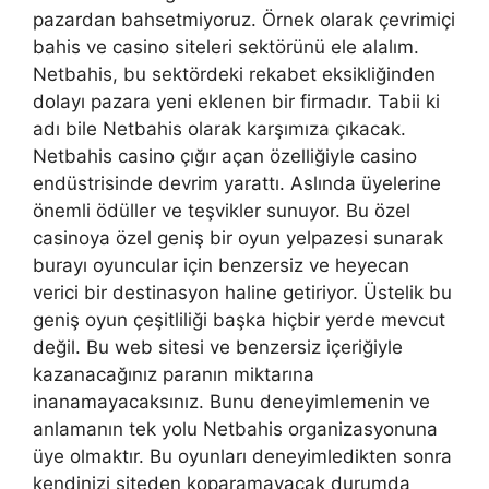
pazardan bahsetmiyoruz. Örnek olarak çevrimiçi
bahis ve casino siteleri sektörünü ele alalım.
Netbahis, bu sektördeki rekabet eksikliğinden
dolayı pazara yeni eklenen bir firmadır. Tabii ki
adı bile Netbahis olarak karşımıza çıkacak.
Netbahis casino çığır açan özelliğiyle casino
endüstrisinde devrim yarattı. Aslında üyelerine
önemli ödüller ve teşvikler sunuyor. Bu özel
casinoya özel geniş bir oyun yelpazesi sunarak
burayı oyuncular için benzersiz ve heyecan
verici bir destinasyon haline getiriyor. Üstelik bu
geniş oyun çeşitliliği başka hiçbir yerde mevcut
değil. Bu web sitesi ve benzersiz içeriğiyle
kazanacağınız paranın miktarına
inanamayacaksınız. Bunu deneyimlemenin ve
anlamanın tek yolu Netbahis organizasyonuna
üye olmaktır. Bu oyunları deneyimledikten sonra
kendinizi siteden koparamayacak durumda