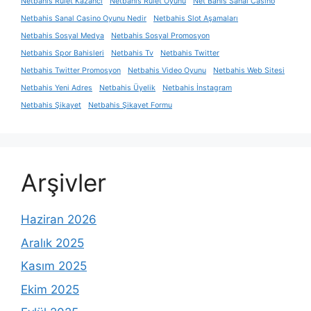
Netbahis Rulet Kazancı
Netbahis Rulet Oyunu
Net Bahis Sanal Casino
Netbahis Sanal Casino Oyunu Nedir
Netbahis Slot Aşamaları
Netbahis Sosyal Medya
Netbahis Sosyal Promosyon
Netbahis Spor Bahisleri
Netbahis Tv
Netbahis Twitter
Netbahis Twitter Promosyon
Netbahis Video Oyunu
Netbahis Web Sitesi
Netbahis Yeni Adres
Netbahis Üyelik
Netbahis İnstagram
Netbahis Şikayet
Netbahis Şikayet Formu
Arşivler
Haziran 2026
Aralık 2025
Kasım 2025
Ekim 2025