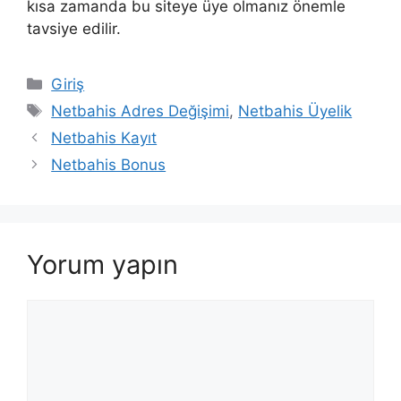
kısa zamanda bu siteye üye olmanız önemle
tavsiye edilir.
Kategoriler
Giriş
Etiketler
Netbahis Adres Değişimi
,
Netbahis Üyelik
Netbahis Kayıt
Netbahis Bonus
Yorum yapın
Yorum