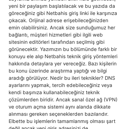
yeni bir paylaşım başlatılacak ve bu yazıda da
göreceğiniz gibi Netbahis giriş linki ile karşınıza
çıkacak. Orijinal adrese erişebileceğinizden
emin olabilirsiniz. Ancak size sunduğumuz her
bağlantı, müşteri hizmetleri gibi ilgili web
sitesinin editörleri tarafından seçilmiş gibi
görünecektir. Yazımızın bu bölümünde farklı bir
konuyu ele alıp Netbahis teknik giriş yöntemleri
hakkında detaylara yer vereceğiz. Bazı kişilerin
bu konu üzerinde araştırma yaptığı ve bilgi
aradığı görülüyor. Nedir bu ileri teknikler? DNS
ayarlarını yapmak, tercih edebileceğiniz veya
kendi başınıza kullanabileceğiniz teknik
çözümlerden biridir. Ancak sanal özel ağ (VPN)
ve oturum açma sistemi aynı alanda dikkate
alınması gereken seçeneklerden bazılarıdır.
Elbette bu işlemlerin tamamlanmış olması şart
değil ancak yeni giriş adresinizi de