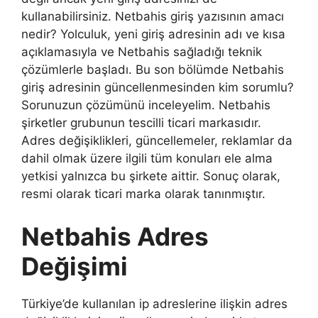
kullanabilirsiniz. Netbahis giriş yazısının amacı
nedir? Yolculuk, yeni giriş adresinin adı ve kısa
açıklamasıyla ve Netbahis sağladığı teknik
çözümlerle başladı. Bu son bölümde Netbahis
giriş adresinin güncellenmesinden kim sorumlu?
Sorunuzun çözümünü inceleyelim. Netbahis
şirketler grubunun tescilli ticari markasıdır.
Adres değişiklikleri, güncellemeler, reklamlar da
dahil olmak üzere ilgili tüm konuları ele alma
yetkisi yalnızca bu şirkete aittir. Sonuç olarak,
resmi olarak ticari marka olarak tanınmıştır.
Netbahis Adres
Değişimi
Türkiye’de kullanılan ip adreslerine ilişkin adres