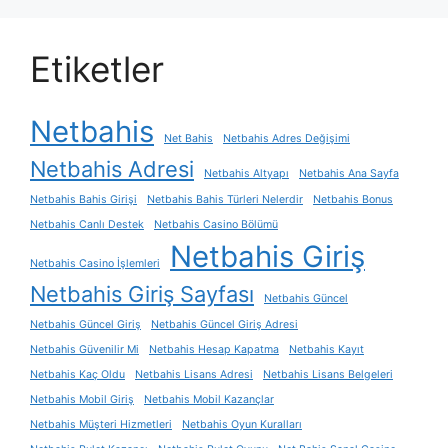
Etiketler
Netbahis
Net Bahis
Netbahis Adres Değişimi
Netbahis Adresi
Netbahis Altyapı
Netbahis Ana Sayfa
Netbahis Bahis Girişi
Netbahis Bahis Türleri Nelerdir
Netbahis Bonus
Netbahis Canlı Destek
Netbahis Casino Bölümü
Netbahis Giriş
Netbahis Casino İşlemleri
Netbahis Giriş Sayfası
Netbahis Güncel
Netbahis Güncel Giriş
Netbahis Güncel Giriş Adresi
Netbahis Güvenilir Mi
Netbahis Hesap Kapatma
Netbahis Kayıt
Netbahis Kaç Oldu
Netbahis Lisans Adresi
Netbahis Lisans Belgeleri
Netbahis Mobil Giriş
Netbahis Mobil Kazançlar
Netbahis Müşteri Hizmetleri
Netbahis Oyun Kuralları